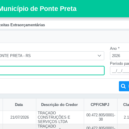
 Município de Ponte Preta
eitas Extraorçamentárias
Ano
*
ONTE PRETA - RS
2026
Período pa
Data
Descrição do Credor
CPF/CNPJ
Cla
TRAÇADO
00.472.805/0001-
21/07/2026
CONSTRUÇÕES E
2.1
38
SERVIÇOS LTDA
TRAÇADO
00.472.805/0001-