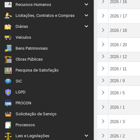
2026 / 16
Recursos Humanos
Licitações, Contratos e Compras
2026 / 17
Diárias
2026 / 18
Veículos
2026 / 20
Bens Patrimoniais
2026 / 12
Obras Públicas
2026 / 11
Pesquisa de Satisfação
2026 / 9
SIC
LGPD
2026 / 5
PROCON
2026 / 1
Solicitação de Serviço
2026 / 3
Processos
Leis e Legislações
2026 / 2