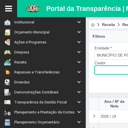
Portal da Transparência |
Institucional
Receita
Rec
Orçamento Municipal
Filtros
Ações e Programas
Entidade *
Despesa
MUNICÍPIO DE P
Receita
Credor
Repasses e Transferências
Emendas
Demonstrações Contábeis
Ano / Nº da
Transparência da Gestão Fiscal
Nota
Planejamento e Prestação de Contas
2026 / 19
Planejamento Orçamentário