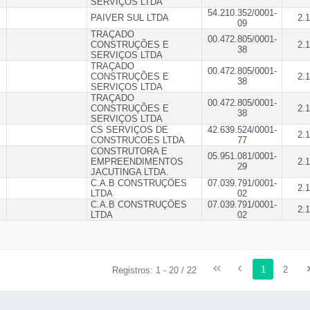
SERVIÇOS LTDA
54.210.352/0001-
PAIVER SUL LTDA
2.1
09
TRAÇADO
00.472.805/0001-
CONSTRUÇÕES E
2.1
38
SERVIÇOS LTDA
TRAÇADO
00.472.805/0001-
CONSTRUÇÕES E
2.1
38
SERVIÇOS LTDA
TRAÇADO
00.472.805/0001-
CONSTRUÇÕES E
2.1
38
SERVIÇOS LTDA
CS SERVIÇOS DE
42.639.524/0001-
2.1
CONSTRUCOES LTDA
77
CONSTRUTORA E
05.951.081/0001-
EMPREENDIMENTOS
2.1
29
JACUTINGA LTDA.
C.A.B CONSTRUÇÕES
07.039.791/0001-
2.1
LTDA
02
C.A.B CONSTRUÇÕES
07.039.791/0001-
2.1
LTDA
02
1
2
Registros: 1 - 20 / 22