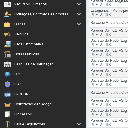
Parecer Poder Legisl
Recursos Humanos
PRETA - RS
Estagiarios - Munici
Licitações, Contratos e Compras
PRETA - RS
Relatório Anual da O
Diárias
Parecer Do TCE RS C
Veículos
PRETA - RS
Decisão do Poder Leg
Bens Patrimoniais
PRETA - RS
Parecer Do TCE RS C
Obras Públicas
PRETA - RS
Decisão do Poder Leg
Pesquisa de Satisfação
PRETA - RS
Parecer Do TCE RS C
SIC
PRETA - RS
Decisão do Poder Leg
LGPD
PRETA - RS
Relatório Anual da O
PROCON
Parecer Do TCE RS C
Solicitação de Serviço
PRETA - RS
Decisão do Poder Leg
Processos
PRETA - RS
Parecer Do TCE RS C
Leis e Legislações
PRETA - RS