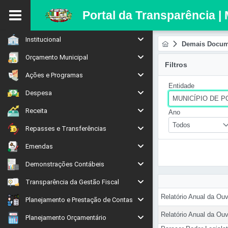
Portal da Transparência |
Institucional
Demais Docum
Orçamento Municipal
Filtros
Ações e Programas
Entidade
Despesa
MUNICÍPIO DE P
Receita
Ano
Todos
Repasses e Transferências
Emendas
Demonstrações Contábeis
Transparência da Gestão Fiscal
Relatório Anual da O
Planejamento e Prestação de Contas
Relatório Anual da O
Planejamento Orçamentário