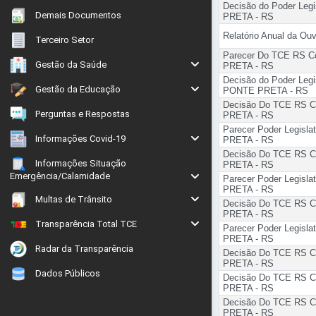
Decisão do Poder Leg
Demais Documentos
PRETA - RS
Relatório Anual da O
Terceiro Setor
Parecer Do TCE RS C
Gestão da Saúde
PRETA - RS
Decisão do Poder Leg
Gestão da Educação
PONTE PRETA - RS
Decisão Do TCE RS C
Perguntas e Respostas
PRETA - RS
Parecer Poder Legisl
Informações Covid-19
PRETA - RS
Decisão Do TCE RS C
Informações Situação
PRETA - RS
Emergência/Calamidade
Parecer Poder Legisl
PRETA - RS
Multas de Trânsito
Decisão Do TCE RS C
PRETA - RS
Transparência Total TCE
Parecer Poder Legisl
PRETA - RS
Radar da Transparência
Decisão Do TCE RS C
PRETA - RS
Dados Públicos
Decisão Do TCE RS C
PRETA - RS
Decisão Do TCE RS C
PRETA - RS