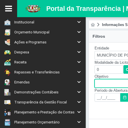
Portal da Transparência |
Institucional
Informações S
Orçamento Municipal
Filtros
Ações e Programas
Entidade
Despesa
MUNICÍPIO DE P
Receita
Modalidade da Licit
Repasses e Transferências
Objetivo
Emendas
Período de Abertura
Demonstrações Contábeis
Transparência da Gestão Fiscal
Planejamento e Prestação de Contas
Planejamento Orçamentário