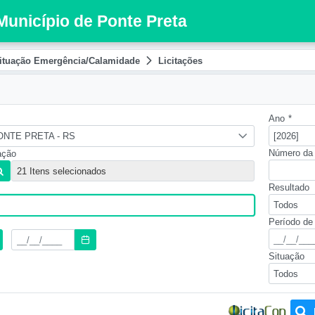
 Município de Ponte Preta
ituação Emergência/Calamidade
Licitações
Ano
*
ONTE PRETA - RS
[2026]
Número da 
ação
Resultado
Todos
Período de
Situação
Todos