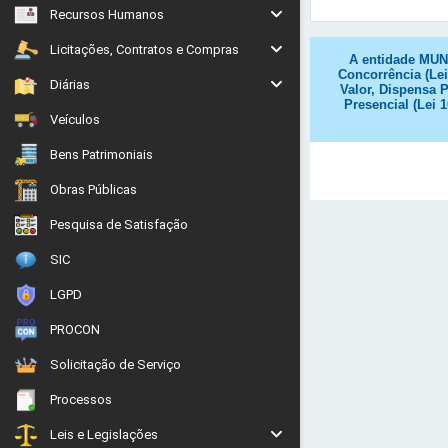
Recursos Humanos
Licitações, Contratos e Compras
A entidade MUNI
Concorrência (Lei
Diárias
Valor, Dispensa P
Presencial (Lei 
Veículos
Bens Patrimoniais
Obras Públicas
Pesquisa de Satisfação
SIC
LGPD
PROCON
Solicitação de Serviço
Processos
Leis e Legislações